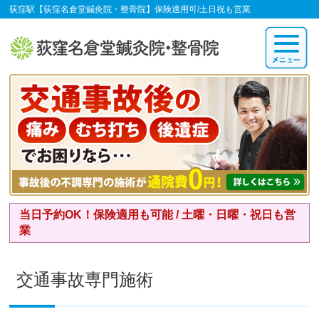
荻窪駅【荻窪名倉堂鍼灸院・整骨院】保険適用可/土日祝も営業
当日予約OK！保険適用も可能 / 土曜・日曜・祝日も営
業
交通事故専門施術