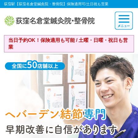
荻窪駅【荻窪名倉堂鍼灸院・整骨院】保険適用可/土日祝も営業
当日予約OK！保険適用も可能 / 土曜・日曜・祝日も営
業