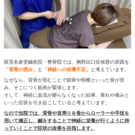
荻窪名倉堂鍼灸院・整骨院
では、胸郭出口症候群の原因を
「背骨の歪み」
と
「神経への栄養不足」
と考えています。
なぜなら、背骨が歪むことで鎖骨や頸椎といった骨が歪
み、そこにつく筋肉が緊張します。
そして、神経に血流が廻らなくなった結果、痺れや痛みと
いった症状を引き起こしていると考えています。
なので当院では、背骨や首周りを骨からローラーや手技を
用いて矯正し、鍼をすることで神経に栄養が行くように持
っていくことで症状の改善を目指します。