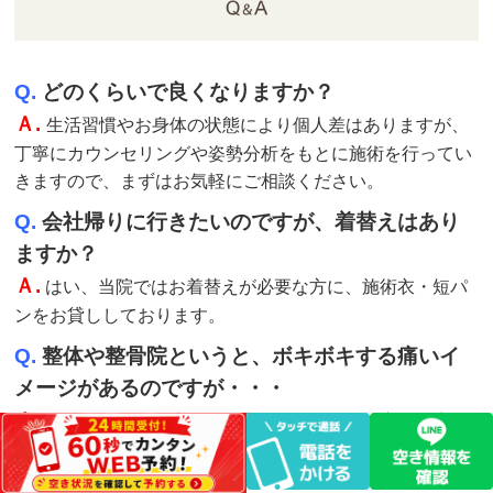
Q.
どのくらいで良くなりますか？
Ａ.
生活習慣やお身体の状態により個人差はありますが、
丁寧にカウンセリングや姿勢分析をもとに施術を行ってい
きますので、まずはお気軽にご相談ください。
Q.
会社帰りに行きたいのですが、着替えはあり
ますか？
Ａ.
はい、当院ではお着替えが必要な方に、施術衣・短パ
ンをお貸ししております。
Q.
整体や整骨院というと、ボキボキする痛いイ
メージがあるのですが・・・
Ａ.
当院の施術は、小さいお子様からご年配の方まで安全
に受けられる痛みの出ないソフトな矯正です。
ポキポキ、バキバキ鳴らすような手技は行いませんのでご