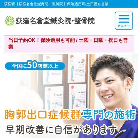
荻窪駅【荻窪名倉堂鍼灸院・整骨院】保険適用可/土日祝も営業
当日予約OK！保険適用も可能 / 土曜・日曜・祝日も営
業