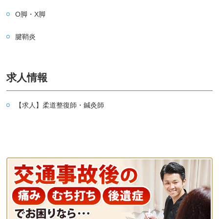
O脚・X脚
腱鞘炎
求人情報
【求人】柔道整復師・鍼灸師