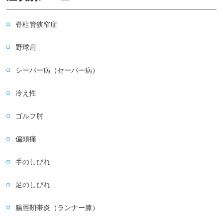
脊柱管狭窄症
野球肩
シーバー病（セーバー病）
冷え性
ゴルフ肘
偏頭痛
手のしびれ
足のしびれ
腸脛靭帯炎（ランナー膝）