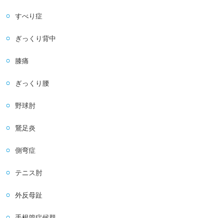
すべり症
ぎっくり背中
膝痛
ぎっくり腰
野球肘
鵞足炎
側弯症
テニス肘
外反母趾
手根管症候群