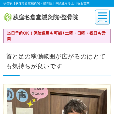
荻窪駅【荻窪名倉堂鍼灸院・整骨院】保険適用可/土日祝も営業
当日予約OK！保険適用も可能 / 土曜・日曜・祝日も営
業
首と足の稼働範囲が広がるのはとて
も気持ちが良いです