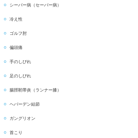
シーバー病（セーバー病）
冷え性
ゴルフ肘
偏頭痛
手のしびれ
足のしびれ
腸脛靭帯炎（ランナー膝）
ヘバーデン結節
ガングリオン
首こり