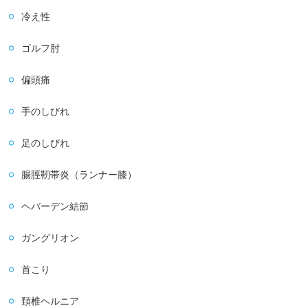
冷え性
ゴルフ肘
偏頭痛
手のしびれ
足のしびれ
腸脛靭帯炎（ランナー膝）
ヘバーデン結節
ガングリオン
首こり
頚椎ヘルニア