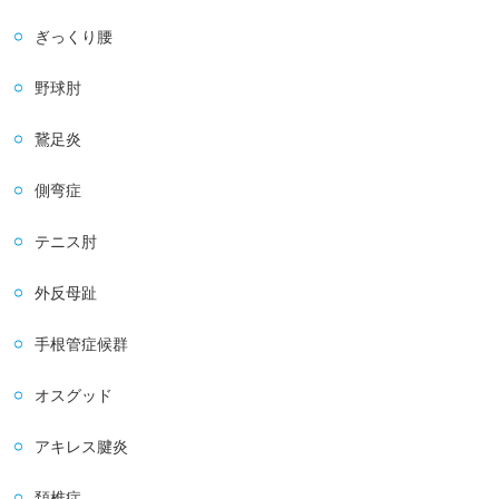
ぎっくり腰
野球肘
鵞足炎
側弯症
テニス肘
外反母趾
手根管症候群
オスグッド
アキレス腱炎
頚椎症