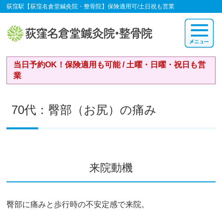
荻窪駅【荻窪名倉堂鍼灸院・整骨院】保険適用可/土日祝も営業
当日予約OK！保険適用も可能 / 土曜・日曜・祝日も営
業
70代：臀部（お尻）の痛み
来院動機
臀部に痛みと歩行時の不安定感で来院。