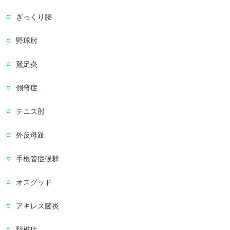
ぎっくり腰
野球肘
鵞足炎
側弯症
テニス肘
外反母趾
手根管症候群
オスグッド
アキレス腱炎
頚椎症